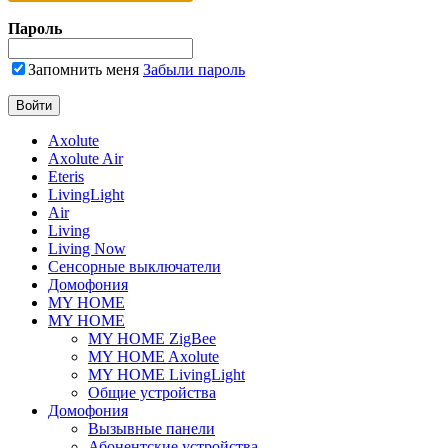
Пароль
Запомнить меня
Забыли пароль
Axolute
Axolute Air
Eteris
LivingLight
Air
Living
Living Now
Сенсорные выключатели
Домофония
MY HOME
MY HOME
MY HOME ZigBee
MY HOME Axolute
MY HOME LivingLight
Общие устройства
Домофония
Вызывные панели
Абонентские устройства